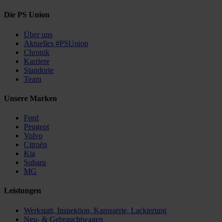
Die PS Union
Über uns
Aktuelles #PSUnion
Chronik
Karriere
Standorte
Team
Unsere Marken
Ford
Peugeot
Volvo
Citroën
Kia
Subaru
MG
Leistungen
Werkstatt, Inspektion, Karosserie, Lackierung
Neu- & Gebrauchtwagen