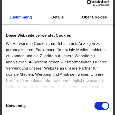
Zustimmung
Details
Über Cookies
Kontaktdaten
Diese Webseite verwendet Cookies
Unternehmen
Wir verwenden Cookies, um Inhalte und Anzeigen zu
Name
*
personalisieren, Funktionen für soziale Medien anbieten
zu können und die Zugriffe auf unsere Website zu
Vorname
*
analysieren. Außerdem geben wir Informationen zu Ihrer
Verwendung unserer Website an unsere Partner für
E-Mail-Adresse
*
soziale Medien, Werbung und Analysen weiter. Unsere
Telefon
*
Partner führen diese Informationen möglicherweise mit
weiteren Daten zusammen, die Sie ihnen bereitgestellt
Straße & Hausnummer
haben oder die sie im Rahmen Ihrer Nutzung der Dienste
Postleitzahl
gesammelt haben.
Einwilligungsauswahl
Notwendig
Ort
*
Impressum