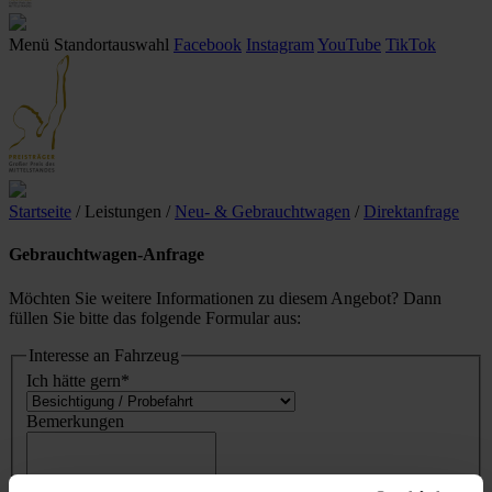
Menü
Standortauswahl
Facebook
Instagram
YouTube
TikTok
Startseite
/ Leistungen
/
Neu- & Gebrauchtwagen
/
Direktanfrage
Gebrauchtwagen-Anfrage
Möchten Sie weitere Informationen zu diesem Angebot? Dann
füllen Sie bitte das folgende Formular aus:
Interesse an Fahrzeug
Ich hätte gern
*
Bemerkungen