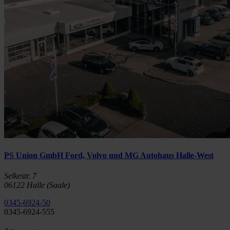
PS Union GmbH Ford, Volvo und MG Autohaus Halle-West
Selkestr. 7
06122 Halle (Saale)
0345-6924-50
0345-6924-555