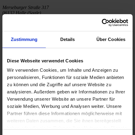
Merseburger Straße 317
06132 Halle (Saale)
0345-772843-0
0345-772843-33
Zustimmung
Details
Über Cookies
Öffnungszeiten
Mo - Fr
07:00 - 18:00 Uhr
Diese Webseite verwendet Cookies
Sa
08:00 - 13:00 Uhr
Wir verwenden Cookies, um Inhalte und Anzeigen zu
So
personalisieren, Funktionen für soziale Medien anbieten
Schautag
zu können und die Zugriffe auf unsere Website zu
Unsere Händlerseiten bei den Herstellern:
analysieren. Außerdem geben wir Informationen zu Ihrer
Verwendung unserer Website an unsere Partner für
soziale Medien, Werbung und Analysen weiter. Unsere
Partner führen diese Informationen möglicherweise mit
weiteren Daten zusammen, die Sie ihnen bereitgestellt
haben oder die sie im Rahmen Ihrer Nutzung der Dienste