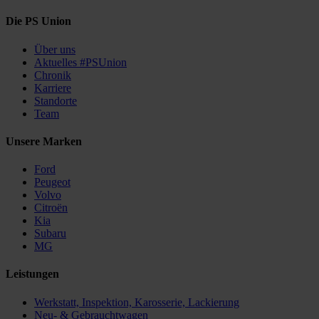
Die PS Union
Über uns
Aktuelles #PSUnion
Chronik
Karriere
Standorte
Team
Unsere Marken
Ford
Peugeot
Volvo
Citroën
Kia
Subaru
MG
Leistungen
Werkstatt, Inspektion, Karosserie, Lackierung
Neu- & Gebrauchtwagen