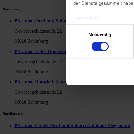
der Dienste gesammelt habe
Naumburg
Impressum
PS Union Ford und Subaru Domstadt Autohaus GmbH
Datenschutzerklärung
Einwilligungsauswahl
Gewerbegebietsstraße 22
Notwendig
06618 Schönburg
PS Union Volvo Domstadt Autohaus GmbH Domstadt Mob
Gewerbegebietsstraße 22
06618 Schönburg
PS Union Domstadt Autohaus GmbH Domstadt Autoservic
Gewerbegebietsstraße 22
06618 Schönburg
Nordhausen
PS Union GmbH Ford und Subaru Autohaus Stegemann