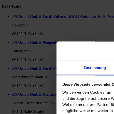
Halle (Saale)
PS Union GmbH Ford, Volvo und MG Autohaus Halle-We
Selkestr. 7
06122 Halle (Saale)
PS Union GmbH Peugeot, Citroën und DS Autohaus Halle
Blücherstr. 7
06122 Halle (Saale)
Zustimmung
PS Union GmbH Ford, Peugeot und Citroën Autohaus am
Merseburger Straße 317
Diese Webseite verwendet 
06132 Halle (Saale)
Wir verwenden Cookies, um I
PS Union GmbH Kia und Ford Autohaus am Wasserturm
und die Zugriffe auf unsere 
Äußere Hordorfer Straße 4
Website an unsere Partner fü
möglicherweise mit weiteren
06114 Halle (Saale)