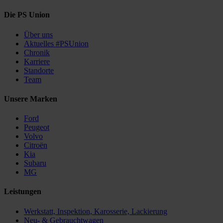
Die PS Union
Über uns
Aktuelles #PSUnion
Chronik
Karriere
Standorte
Team
Unsere Marken
Ford
Peugeot
Volvo
Citroën
Kia
Subaru
MG
Leistungen
Werkstatt, Inspektion, Karosserie, Lackierung
Neu- & Gebrauchtwagen