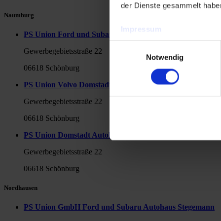
der Dienste gesammelt habe
Naumburg
Impressum
PS Union Ford und Subaru Domstadt Autohaus GmbH
Datenschutzerklärung
Einwilligungsauswahl
Gewerbegebietsstraße 22
Notwendig
06618 Schönburg
PS Union Volvo Domstadt Autohaus GmbH Domstadt Mob
Gewerbegebietsstraße 22
06618 Schönburg
PS Union Domstadt Autohaus GmbH Domstadt Autoservic
Gewerbegebietsstraße 22
06618 Schönburg
Nordhausen
PS Union GmbH Ford und Subaru Autohaus Stegemann