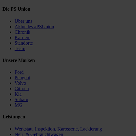
Die PS Union
Über uns
Aktuelles #PSUnion
Chronik
Karriere
Standorte
Team
Unsere Marken
Ford
Peugeot
Volvo
Citroën
Kia
Subaru
MG
Leistungen
Werkstatt, Inspektion, Karosserie, Lackierung
Neu- & Gebrauchtwagen