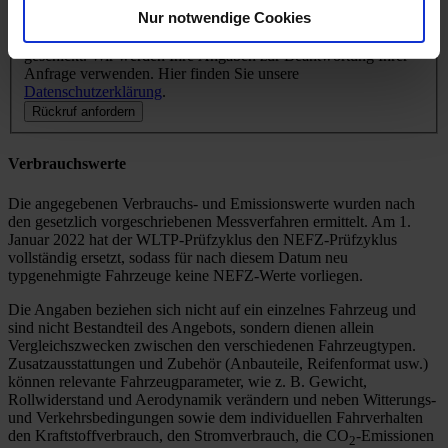
Nur notwendige Cookies
Ihre Anfrage wird verschlüsselt per https an unseren Server
geschickt. Wir werden Ihre Angaben zur Beantwortung Ihrer
Anfrage verwenden. Hier finden Sie unsere
Datenschutzerklärung
.
Rückruf anfordern
Verbrauchswerte
Die angegebenen Verbrauchs- und Emissionswerte wurden nach
den gesetzlich vorgeschriebenen Messverfahren ermittelt. Am 1.
Januar 2022 hat der WLTP-Prüfzyklus den NEFZ-Prüfzyklus
vollständig ersetzt, sodass für nach diesem Datum neu
typgenehmigte Fahrzeuge keine NEFZ-Werte vorliegen.
Die Angaben beziehen sich nicht auf ein einzelnes Fahrzeug und
sind nicht Bestandteil des Angebots, sondern dienen allein
Vergleichszwecken zwischen den verschiedenen Fahrzeugtypen.
Zusatzausstattungen und Zubehör (Anbauteile, Reifenformat usw.)
können relevante Fahrzeugparameter, wie z. B. Gewicht,
Rollwiderstand und Aerodynamik verändern und neben Witterungs-
und Verkehrsbedingungen sowie dem individuellen Fahrverhalten
den Kraftstoffverbrauch, den Stromverbrauch, die CO
-Emissionen
2