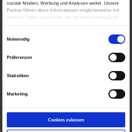
soziale Medien, Werbung und Analysen weiter. Unsere
Ergebnisse anzeigen
Partner führen diese Informationen möglicherweise mit
weiteren Daten zusammen, die Sie ihnen bereitgestellt
haben oder die sie im Rahmen Ihrer Nutzung der Dienste
gesammelt haben.
Einwilligungsauswahl
Notwendig
Impressum
Datenschutzerklärung
Präferenzen
Wir sind für Sie da
Statistiken
Anmeldung PS Union
0345-6924-50
0345-6924-555
E-Mail schreiben
Marketing
Wir rufen Sie zurück!
Wir rufen Sie zurück!
Cookies zulassen
Name
*
Telefon
*