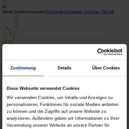
Menü
Standortauswahl
Facebook
Instagram
YouTube
TikTok
Startseite
/ Leistungen
/
Neu- & Gebrauchtwagen
/
Detailseite
Fahrzeug existiert nicht
Zustimmung
Details
Über Cookies
Das gewünschte Fahrzeug existiert nicht (mehr) bzw. wurde bereits
verkauft.
Diese Webseite verwendet Cookies
Klicken Sie
hier
, um nach einer Alternative zu suchen.
Wir verwenden Cookies, um Inhalte und Anzeigen zu
Suche anpassen
personalisieren, Funktionen für soziale Medien anbieten
zu können und die Zugriffe auf unsere Website zu
Innen- & Außenausstattung
analysieren. Außerdem geben wir Informationen zu Ihrer
Sonstiges
Verwendung unserer Website an unsere Partner für