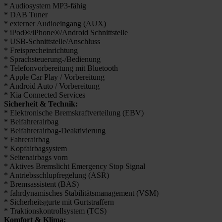
* Audiosystem MP3-fähig
* DAB Tuner
* externer Audioeingang (AUX)
* iPod®/iPhone®/Android Schnittstelle
* USB-Schnittstelle/Anschluss
* Freisprecheinrichtung
* Sprachsteuerung-/Bedienung
* Telefonvorbereitung mit Bluetooth
* Apple Car Play / Vorbereitung
* Android Auto / Vorbereitung
* Kia Connected Services
Sicherheit & Technik:
* Elektronische Bremskraftverteilung (EBV)
* Beifahrerairbag
* Beifahrerairbag-Deaktivierung
* Fahrerairbag
* Kopfairbagsystem
* Seitenairbags vorn
* Aktives Bremslicht Emergency Stop Signal
* Antriebsschlupfregelung (ASR)
* Bremsassistent (BAS)
* fahrdynamisches Stabilitätsmanagement (VSM)
* Sicherheitsgurte mit Gurtstraffern
* Traktionskontrollsystem (TCS)
Komfort & Klima: