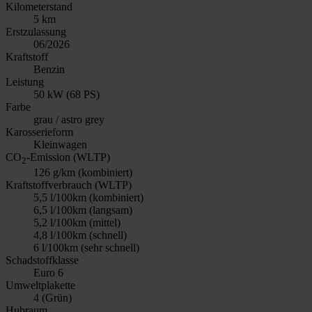
Kilometerstand
5 km
Erstzulassung
06/2026
Kraftstoff
Benzin
Leistung
50 kW (68 PS)
Farbe
grau / astro grey
Karosserieform
Kleinwagen
CO
-Emission (WLTP)
2
126 g/km (kombiniert)
Kraftstoffverbrauch (WLTP)
5,5 l/100km (kombiniert)
6,5 l/100km (langsam)
5,2 l/100km (mittel)
4,8 l/100km (schnell)
6 l/100km (sehr schnell)
Schadstoffklasse
Euro 6
Umweltplakette
4 (Grün)
Hubraum