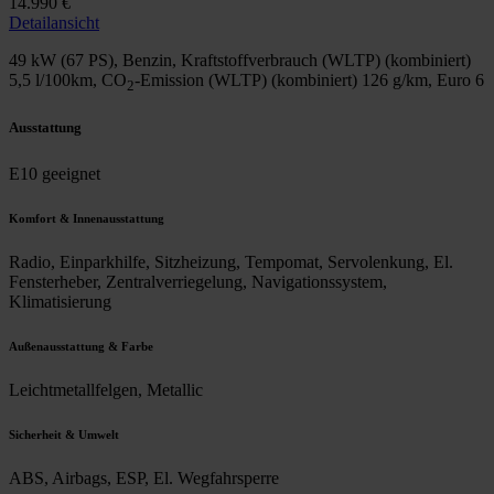
14.990 €
Detailansicht
49 kW (67 PS), Benzin, Kraftstoffverbrauch (WLTP) (kombiniert)
5,5 l/100km
, CO
-Emission (WLTP) (kombiniert)
126 g/km
, Euro 6
2
Ausstattung
E10 geeignet
Komfort & Innenausstattung
Radio, Einparkhilfe, Sitzheizung, Tempomat, Servolenkung, El.
Fensterheber, Zentralverriegelung, Navigationssystem,
Klimatisierung
Außenausstattung & Farbe
Leichtmetallfelgen, Metallic
Sicherheit & Umwelt
ABS, Airbags, ESP, El. Wegfahrsperre