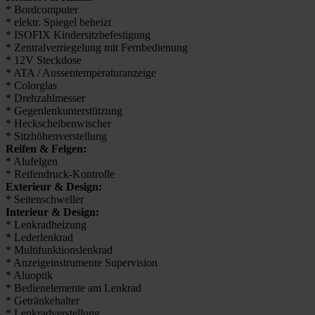
* Bordcomputer
* elektr. Spiegel beheizt
* ISOFIX Kindersitzbefestigung
* Zentralverriegelung mit Fernbedienung
* 12V Steckdose
* ATA / Aussentemperaturanzeige
* Colorglas
* Drehzahlmesser
* Gegenlenkunterstützung
* Heckscheibenwischer
* Sitzhöhenverstellung
Reifen & Felgen:
* Alufelgen
* Reifendruck-Kontrolle
Exterieur & Design:
* Seitenschweller
Interieur & Design:
* Lenkradheizung
* Lederlenkrad
* Multifunktionslenkrad
* Anzeigeinstrumente Supervision
* Aluoptik
* Bedienelemente am Lenkrad
* Getränkehalter
* Lenkradverstellung