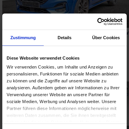
Zustimmung
Details
Über Cookies
FORD Puma 1,0 l EcoBoost Hybrid MHEV 92 kW 125 PS 5T ST-Line X
Diese Webseite verwendet Cookies
14.200 €
Detailansicht
Wir verwenden Cookies, um Inhalte und Anzeigen zu
personalisieren, Funktionen für soziale Medien anbieten
92 kW (125 PS), Benzin, Euro 6
zu können und die Zugriffe auf unsere Website zu
analysieren. Außerdem geben wir Informationen zu Ihrer
Verwendung unserer Website an unsere Partner für
soziale Medien, Werbung und Analysen weiter. Unsere
Partner führen diese Informationen möglicherweise mit
weiteren Daten zusammen, die Sie ihnen bereitgestellt
haben oder die sie im Rahmen Ihrer Nutzung der Dienste