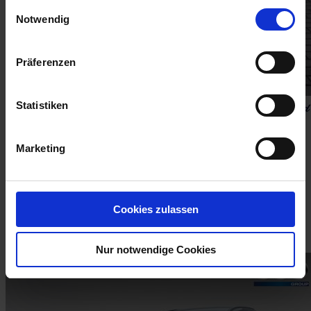
gesammelt haben.
Einwilligungsauswahl
Notwendig
Impressum
Datenschutzerklärung
Präferenzen
Statistiken
FORD ECOSPORT ACTIVE 1.0 EcoBoost 140PS Allwetter
Marketing
14.490 €
Detailansicht
103 kW (140 PS), Benzin, Kraftstoffverbrauch (WLTP)
Cookies zulassen
(kombiniert)
6,6 l/100km
, CO
-Emission (WLTP) (kombiniert)
151
2
g/km
, Euro 6
Nur notwendige Cookies