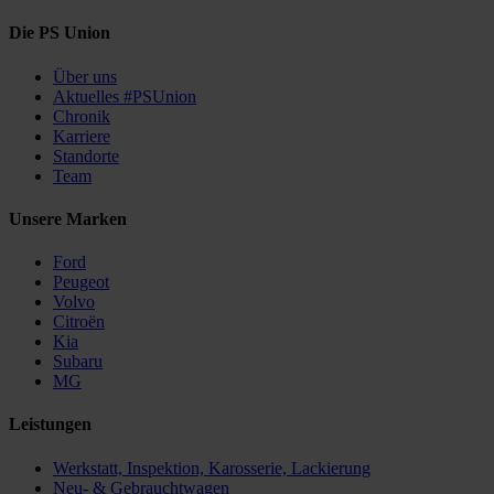
Die PS Union
Über uns
Aktuelles #PSUnion
Chronik
Karriere
Standorte
Team
Unsere Marken
Ford
Peugeot
Volvo
Citroën
Kia
Subaru
MG
Leistungen
Werkstatt, Inspektion, Karosserie, Lackierung
Neu- & Gebrauchtwagen