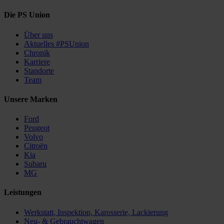
Die PS Union
Über uns
Aktuelles #PSUnion
Chronik
Karriere
Standorte
Team
Unsere Marken
Ford
Peugeot
Volvo
Citroën
Kia
Subaru
MG
Leistungen
Werkstatt, Inspektion, Karosserie, Lackierung
Neu- & Gebrauchtwagen