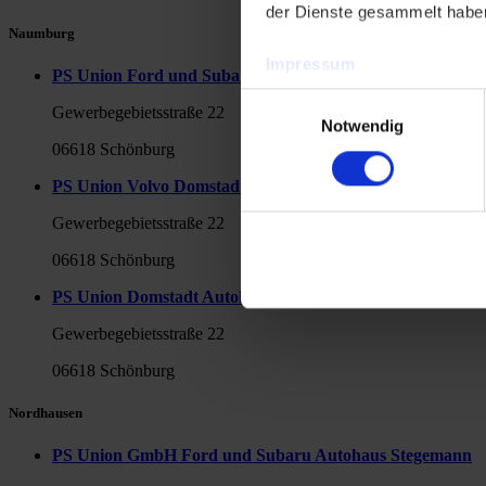
der Dienste gesammelt habe
Naumburg
Impressum
PS Union Ford und Subaru Domstadt Autohaus GmbH
Datenschutzerklärung
Einwilligungsauswahl
Gewerbegebietsstraße 22
Notwendig
06618 Schönburg
PS Union Volvo Domstadt Autohaus GmbH Domstadt Mob
Gewerbegebietsstraße 22
06618 Schönburg
PS Union Domstadt Autohaus GmbH Domstadt Autoservic
Gewerbegebietsstraße 22
06618 Schönburg
Nordhausen
PS Union GmbH Ford und Subaru Autohaus Stegemann