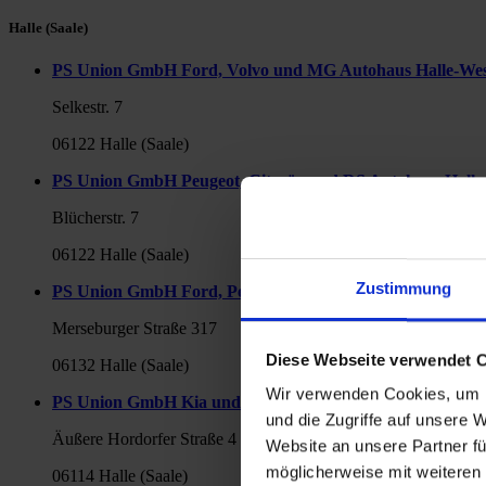
Halle (Saale)
PS Union GmbH Ford, Volvo und MG Autohaus Halle-We
Selkestr. 7
06122 Halle (Saale)
PS Union GmbH Peugeot, Citroën und DS Autohaus Halle
Blücherstr. 7
06122 Halle (Saale)
Zustimmung
PS Union GmbH Ford, Peugeot und Citroën Autohaus am
Merseburger Straße 317
Diese Webseite verwendet 
06132 Halle (Saale)
Wir verwenden Cookies, um I
PS Union GmbH Kia und Ford Autohaus am Wasserturm
und die Zugriffe auf unsere 
Äußere Hordorfer Straße 4
Website an unsere Partner fü
möglicherweise mit weiteren
06114 Halle (Saale)