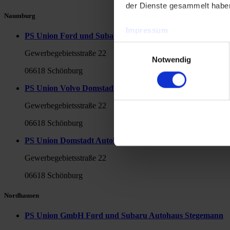
der Dienste gesammelt habe
Naumburg
Impressum
PS Union Ford und Subaru Domstadt Autohaus GmbH
Datenschutzerklärung
Einwilligungsauswahl
Gewerbegebietsstraße 22
Notwendig
06618 Schönburg
PS Union Volvo Domstadt Autohaus GmbH Domstadt Mob
Gewerbegebietsstraße 22
06618 Schönburg
PS Union Domstadt Autohaus GmbH Domstadt Autoservic
Gewerbegebietsstraße 22
06618 Schönburg
Nordhausen
PS Union GmbH Ford und Subaru Autohaus Stegemann