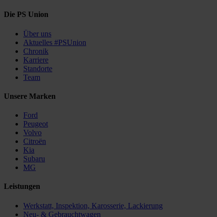
Die PS Union
Über uns
Aktuelles #PSUnion
Chronik
Karriere
Standorte
Team
Unsere Marken
Ford
Peugeot
Volvo
Citroën
Kia
Subaru
MG
Leistungen
Werkstatt, Inspektion, Karosserie, Lackierung
Neu- & Gebrauchtwagen