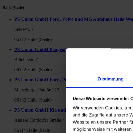
Halle (Saale)
PS Union GmbH Ford, Volvo und MG Autohaus Halle-We
Selkestr. 7
06122 Halle (Saale)
PS Union GmbH Peugeot, Citroën und DS Autohaus Halle
Blücherstr. 7
06122 Halle (Saale)
Zustimmung
PS Union GmbH Ford, Peugeot und Citroën Autohaus am
Merseburger Straße 317
Diese Webseite verwendet 
06132 Halle (Saale)
Wir verwenden Cookies, um I
PS Union GmbH Kia und Ford Autohaus am Wasserturm
und die Zugriffe auf unsere 
Äußere Hordorfer Straße 4
Website an unsere Partner fü
möglicherweise mit weiteren
06114 Halle (Saale)