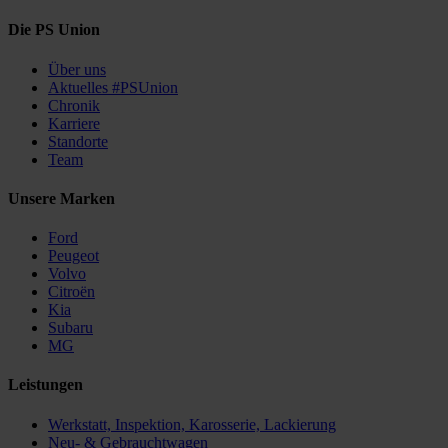
Die PS Union
Über uns
Aktuelles #PSUnion
Chronik
Karriere
Standorte
Team
Unsere Marken
Ford
Peugeot
Volvo
Citroën
Kia
Subaru
MG
Leistungen
Werkstatt, Inspektion, Karosserie, Lackierung
Neu- & Gebrauchtwagen