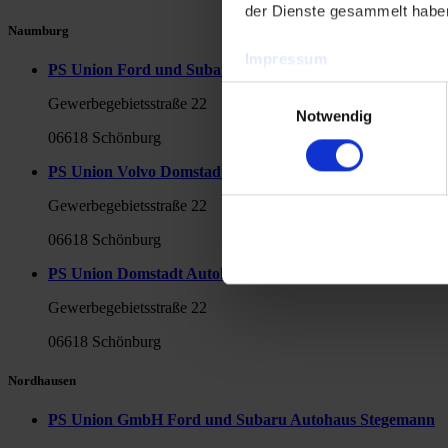
der Dienste gesammelt habe
Naumburg
Impressum
PS Union Ford und Subaru Domstadt Autohaus GmbH
Datenschutzerklärung
Einwilligungsauswahl
Gewerbegebietsstraße 22
Notwendig
06618 Schönburg
PS Union Volvo Domstadt Autohaus GmbH Domstadt Mob
Gewerbegebietsstraße 22
06618 Schönburg
PS Union Domstadt Autohaus GmbH Domstadt Autoservic
Gewerbegebietsstraße 22
06618 Schönburg
Nordhausen
PS Union GmbH Ford und Subaru Autohaus Stegemann