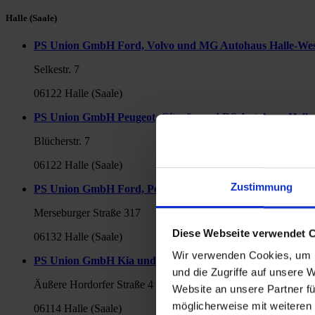
Halle (Saale)
PS Union GmbH Ford, Volvo und MG Autohaus Halle-We
Selkestr. 7
06122 Halle (Saale)
PS Union GmbH Peugeot, Citroën und DS Autohaus Halle
Blücherstr. 7
06122 Halle (Saale)
Zustimmung
PS Union GmbH Ford, Peugeot und Citroën Autohaus am
Merseburger Straße 317
Diese Webseite verwendet 
06132 Halle (Saale)
Wir verwenden Cookies, um I
PS Union GmbH Kia und Ford Autohaus am Wasserturm
und die Zugriffe auf unsere 
Äußere Hordorfer Straße 4
Website an unsere Partner fü
möglicherweise mit weiteren
06114 Halle (Saale)