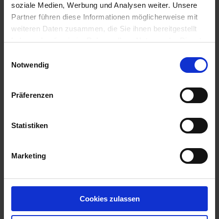
soziale Medien, Werbung und Analysen weiter. Unsere
Ergebnisse anzeigen
Partner führen diese Informationen möglicherweise mit
weiteren Daten zusammen, die Sie ihnen bereitgestellt
haben oder die sie im Rahmen Ihrer Nutzung der Dienste
gesammelt haben.
Einwilligungsauswahl
Notwendig
Impressum
Datenschutzerklärung
Präferenzen
Wir sind für Sie da
Statistiken
Anmeldung PS Union
0345-6924-50
0345-6924-555
E-Mail schreiben
Marketing
Wir rufen Sie zurück!
Wir rufen Sie zurück!
Cookies zulassen
Name
*
Telefon
*