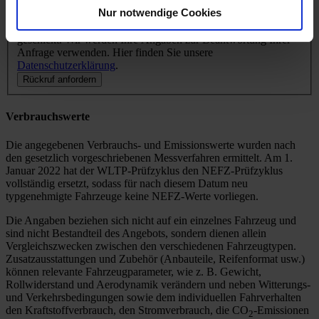
Nur notwendige Cookies
Ihre Anfrage wird verschlüsselt per https an unseren Server
geschickt. Wir werden Ihre Angaben zur Beantwortung Ihrer
Anfrage verwenden. Hier finden Sie unsere
Datenschutzerklärung
.
Rückruf anfordern
Verbrauchswerte
Die angegebenen Verbrauchs- und Emissionswerte wurden nach
den gesetzlich vorgeschriebenen Messverfahren ermittelt. Am 1.
Januar 2022 hat der WLTP-Prüfzyklus den NEFZ-Prüfzyklus
vollständig ersetzt, sodass für nach diesem Datum neu
typgenehmigte Fahrzeuge keine NEFZ-Werte vorliegen.
Die Angaben beziehen sich nicht auf ein einzelnes Fahrzeug und
sind nicht Bestandteil des Angebots, sondern dienen allein
Vergleichszwecken zwischen den verschiedenen Fahrzeugtypen.
Zusatzausstattungen und Zubehör (Anbauteile, Reifenformat usw.)
können relevante Fahrzeugparameter, wie z. B. Gewicht,
Rollwiderstand und Aerodynamik verändern und neben Witterungs-
und Verkehrsbedingungen sowie dem individuellen Fahrverhalten
den Kraftstoffverbrauch, den Stromverbrauch, die CO
-Emissionen
2