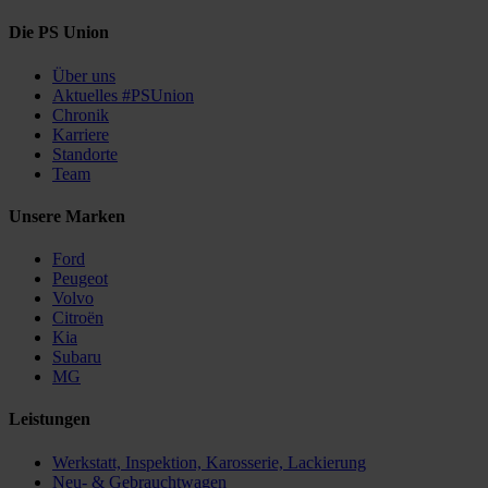
Die PS Union
Über uns
Aktuelles #PSUnion
Chronik
Karriere
Standorte
Team
Unsere Marken
Ford
Peugeot
Volvo
Citroën
Kia
Subaru
MG
Leistungen
Werkstatt, Inspektion, Karosserie, Lackierung
Neu- & Gebrauchtwagen