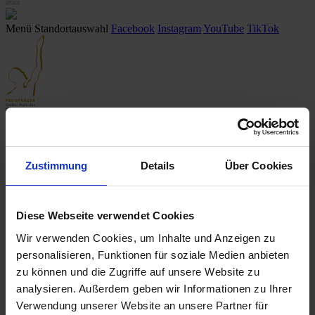
Menü
Standortauswahl
Facebook
Instagram
YouTube
TikTok
Startseite
/ Leistungen
/
Neu- & Gebrauchtwagen
/
Detailseite
Fahrzeug existiert nicht
Zustimmung
Details
Über Cookies
Das gewünschte Fahrzeug existiert nicht (mehr) bzw. wurde bereits
verkauft.
Diese Webseite verwendet Cookies
Klicken Sie
hier
, um nach einer Alternative zu suchen.
Wir verwenden Cookies, um Inhalte und Anzeigen zu
Suche anpassen
personalisieren, Funktionen für soziale Medien anbieten
zu können und die Zugriffe auf unsere Website zu
Innen- & Außenausstattung
analysieren. Außerdem geben wir Informationen zu Ihrer
Sonstiges
Verwendung unserer Website an unsere Partner für