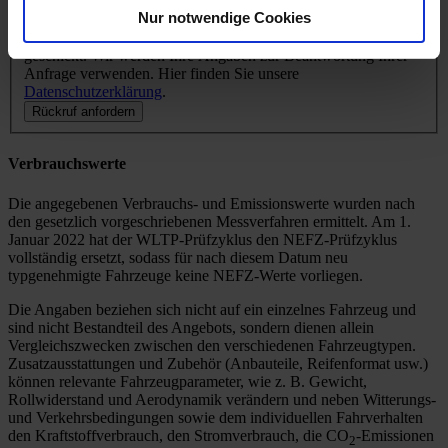
Nur notwendige Cookies
Ihre Anfrage wird verschlüsselt per https an unseren Server
geschickt. Wir werden Ihre Angaben zur Beantwortung Ihrer
Anfrage verwenden. Hier finden Sie unsere
Datenschutzerklärung
.
Rückruf anfordern
Verbrauchswerte
Die angegebenen Verbrauchs- und Emissionswerte wurden nach
den gesetzlich vorgeschriebenen Messverfahren ermittelt. Am 1.
Januar 2022 hat der WLTP-Prüfzyklus den NEFZ-Prüfzyklus
vollständig ersetzt, sodass für nach diesem Datum neu
typgenehmigte Fahrzeuge keine NEFZ-Werte vorliegen.
Die Angaben beziehen sich nicht auf ein einzelnes Fahrzeug und
sind nicht Bestandteil des Angebots, sondern dienen allein
Vergleichszwecken zwischen den verschiedenen Fahrzeugtypen.
Zusatzausstattungen und Zubehör (Anbauteile, Reifenformat usw.)
können relevante Fahrzeugparameter, wie z. B. Gewicht,
Rollwiderstand und Aerodynamik verändern und neben Witterungs-
und Verkehrsbedingungen sowie dem individuellen Fahrverhalten
den Kraftstoffverbrauch, den Stromverbrauch, die CO
-Emissionen
2