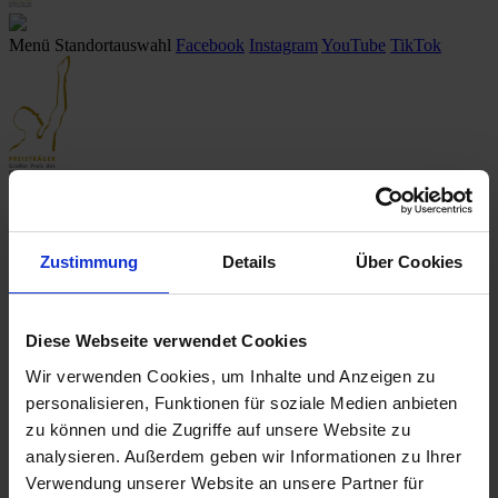
Menü
Standortauswahl
Facebook
Instagram
YouTube
TikTok
Startseite
/ Leistungen
/
Neu- & Gebrauchtwagen
/
Detailseite
Fahrzeug existiert nicht
Zustimmung
Details
Über Cookies
Das gewünschte Fahrzeug existiert nicht (mehr) bzw. wurde bereits
verkauft.
Diese Webseite verwendet Cookies
Klicken Sie
hier
, um nach einer Alternative zu suchen.
Wir verwenden Cookies, um Inhalte und Anzeigen zu
Suche anpassen
personalisieren, Funktionen für soziale Medien anbieten
zu können und die Zugriffe auf unsere Website zu
Innen- & Außenausstattung
analysieren. Außerdem geben wir Informationen zu Ihrer
Sonstiges
Verwendung unserer Website an unsere Partner für