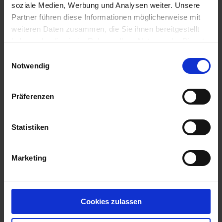
soziale Medien, Werbung und Analysen weiter. Unsere
Ergebnisse anzeigen
Partner führen diese Informationen möglicherweise mit
weiteren Daten zusammen, die Sie ihnen bereitgestellt
haben oder die sie im Rahmen Ihrer Nutzung der Dienste
gesammelt haben.
Einwilligungsauswahl
Notwendig
Impressum
Datenschutzerklärung
Präferenzen
Wir sind für Sie da
Statistiken
Anmeldung PS Union
0345-6924-50
0345-6924-555
E-Mail schreiben
Marketing
Wir rufen Sie zurück!
Wir rufen Sie zurück!
Cookies zulassen
Name
*
Telefon
*