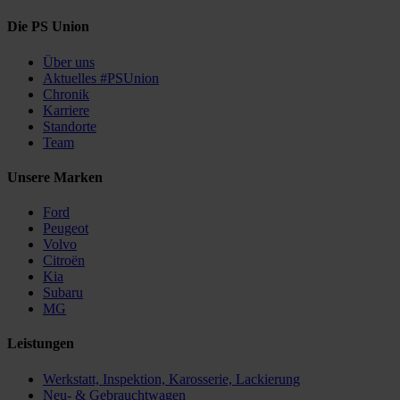
Die PS Union
Über uns
Aktuelles #PSUnion
Chronik
Karriere
Standorte
Team
Unsere Marken
Ford
Peugeot
Volvo
Citroën
Kia
Subaru
MG
Leistungen
Werkstatt, Inspektion, Karosserie, Lackierung
Neu- & Gebrauchtwagen