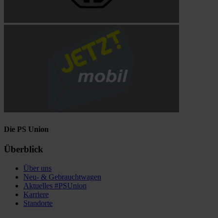
Die PS Union
Überblick
Über uns
Neu- & Gebrauchtwagen
Aktuelles #PSUnion
Karriere
Standorte