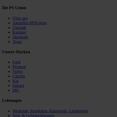
Die PS Union
Über uns
Aktuelles #PSUnion
Chronik
Karriere
Standorte
Team
Unsere Marken
Ford
Peugeot
Volvo
Citroën
Kia
Subaru
MG
Leistungen
Werkstatt, Inspektion, Karosserie, Lackierung
Neu- & Gebrauchtwagen