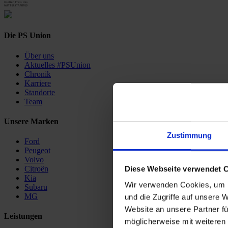
Die PS Union
Über uns
Aktuelles #PSUnion
Chronik
Karriere
Standorte
Team
Unsere Marken
Zustimmung
Ford
Peugeot
Volvo
Diese Webseite verwendet 
Citroën
Kia
Wir verwenden Cookies, um I
Subaru
MG
und die Zugriffe auf unsere 
Website an unsere Partner fü
Leistungen
möglicherweise mit weiteren