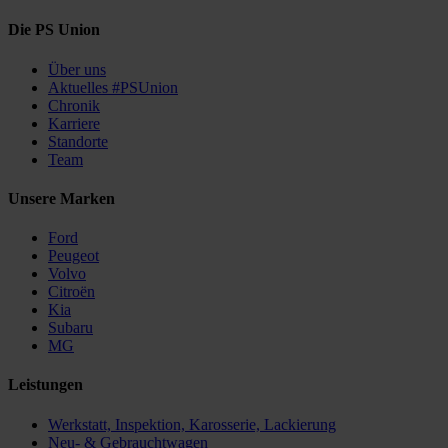
Die PS Union
Über uns
Aktuelles #PSUnion
Chronik
Karriere
Standorte
Team
Unsere Marken
Ford
Peugeot
Volvo
Citroën
Kia
Subaru
MG
Leistungen
Werkstatt, Inspektion, Karosserie, Lackierung
Neu- & Gebrauchtwagen