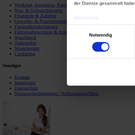
der Dienste gesammelt habe
Werkstatt, Inspektion, Karosserie, Lackierung
Neu- & Gebrauchtwagen
Ersatzteile & Zubehör
Impressum
Gewerbe- & Nutzfahrzeugzentrum
Datenschutzerklärung
Finanzdienstleistungen
Einwilligungsauswahl
Fahrzeugbewertung & Ankauf
Notwendig
Waschareal
Tankstellen
Versicherung
Carsharing
Sonstiges
Kontakt
Impressum
Datenschutz
Nutzungsbedingungen / Haftungsausschluss